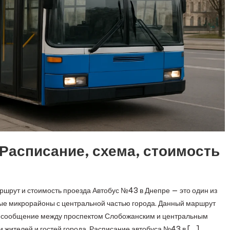
Расписание, схема, стоимость
шрут и стоимость проезда Автобус №43 в Днепре — это один из
е микрорайоны с центральной частью города. Данный маршрут
е сообщение между проспектом Слобожанским и центральным
и жителей и гостей города. Расписание автобуса №43 в […]