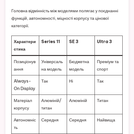
Головна відмінність між моделями полягає у поєднанні
функцій, автономності, міцності корпусу та цінової
категорії.
Характери
Series 11
SE 3
Ultra 3
стика
Позиціонув
Універсаль
Бюджетна
Преміум та
ання
на модель
модель
спорт
Always-
Так
Ні
Так
On Display
Матеріал
Алюміній/
Алюміній
Титан
корпусу
титан
Автономніс
Середня
Середня
Найвища
ть