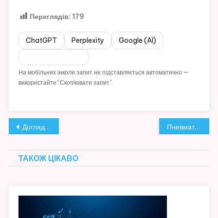
Переглядів:
179
ChatGPT
Perplexity
Google (AI)
Скопіювати запит
На мобільних інколи запит не підставляється автоматично —
використайте “Скопіювати запит”.
Навігація
Догляд за обличчям: основа здорової та доглянутої шкіри
Пневматика в електроніці: чому стиснене повітря — це сучасно та ефективно
записів
ТАКОЖ ЦІКАВО