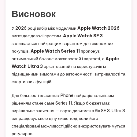
Висновок
У 2026 році вибір між моделями
Apple Watch 2026
виглядає доволі простим.
Apple Watch SE 3
залишається найкращим варіантом для економних
покупців,
Apple Watch Series 11
пропонує
оптимальний баланс можливостей і вартості, а
Apple
Watch Ultra 3
орієнтований на користувачів із
підвищеними вимогами до автономності, витривалості та
спортивних функцій.
Для більшості власників iPhone найраціональнішим
рішенням стане саме Series 11. Якщо бюджет має
вирішальне значення — варто дивитися в бік SE 3. Ultra 3
виправдовує свою ціну лише тоді, коли його
спеціалізовані можливості дійсно використовуватимуться
регулярно.