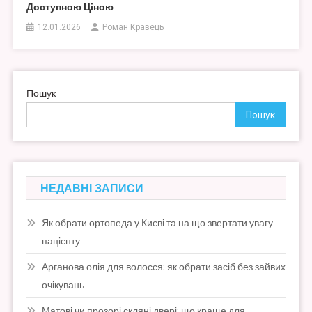
Доступною Ціною
12.01.2026
Роман Кравець
Пошук
Пошук
НЕДАВНІ ЗАПИСИ
Як обрати ортопеда у Києві та на що звертати увагу
пацієнту
Арганова олія для волосся: як обрати засіб без зайвих
очікувань
Матові чи прозорі скляні двері: що краще для