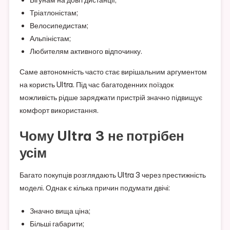
Бігунам на довгі дистанції;
Тріатлоністам;
Велосипедистам;
Альпіністам;
Любителям активного відпочинку.
Саме автономність часто стає вирішальним аргументом
на користь Ultra. Під час багатоденних поїздок
можливість рідше заряджати пристрій значно підвищує
комфорт використання.
Чому Ultra 3 не потрібен
усім
Багато покупців розглядають Ultra 3 через престижність
моделі. Однак є кілька причин подумати двічі:
Значно вища ціна;
Більші габарити;