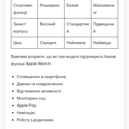
Спортивні
Розширені
Базові
Максималь
функції
ні
Захист
Високий
Стандартни
Підвищени
корпусу
й
й
Ціна
Середня
Найнижча
Найвища
Важливо розуміти, що всі три моделі підтримують базові
функції Apple Watch:
Сповіщення зі смартфона;
Дзвінки та повідомлення;
Відстеження активності;
Моніторинг сну;
Apple Pay;
Навігацію;
Роботу з додатками.