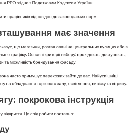
ння РРО згідно з Податковим Кодексом України.
ти працівників відповідно до законодавчих норм.
озташування має значення
казує, що магазини, розташовані на центральних вулицях або в
е трафіку. Основні критерії вибору: прохідність, доступність,
ди та можливість брендування фасаду.
вона часто примушує перехожих зайти до вас. Найуспішніші
у на обладнання торгового залу, освітлення, вивіску та вітрину.
ягу: покрокова інструкція
відкриття. Це слід робити поетапно:
нду