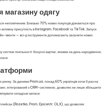
я магазину одягу
ся непоміченим. Близько 70% нових покупців дізнаються про
 активну присутність в Instagram, Facebook та TikTok. Запуск
йн-івенти — всі ці інструменти допомагають залучити нових
ку систем лояльності: бонусні картки, знижки на день народження,
атися.
латформи
 ринку. За даними Prom.ua, понад 60% українців хоча б раз на
азин, інтегрований з CRM-системою, дозволяє не лише збільшити
имізувати складські запаси.
плейсах (Rozetka, Prom, Epicentr, OLX), що дозволяє