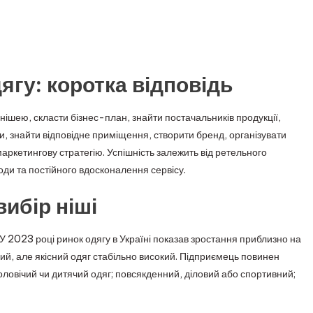
ягу: коротка відповідь
 нішею, скласти бізнес-план, знайти постачальників продукції,
и, знайти відповідне приміщення, створити бренд, організувати
маркетингову стратегію. Успішність залежить від ретельного
оди та постійного вдосконалення сервісу.
ибір ніші
 У 2023 році ринок одягу в Україні показав зростання приблизно на
ний, але якісний одяг стабільно високий. Підприємець повинен
чоловічий чи дитячий одяг; повсякденний, діловий або спортивний;