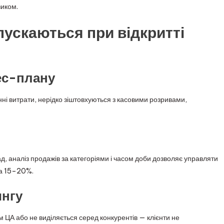
зиком.
пускаються при відкритті
нес-плану
ні витрати, нерідко зіштовхуються з касовими розривами,
, аналіз продажів за категоріями і часом доби дозволяє управляти
на 15–20%.
ингу
 ЦА або не виділяється серед конкурентів — клієнти не