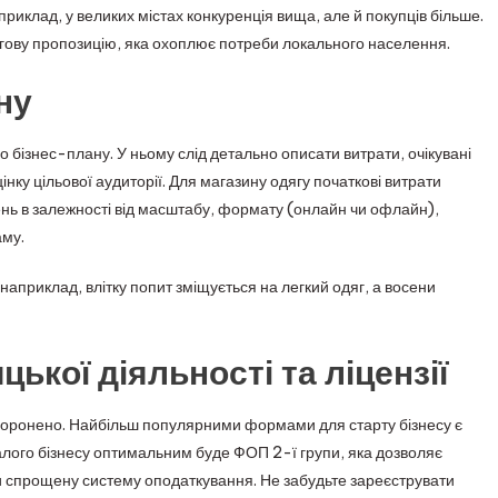
иклад, у великих містах конкуренція вища, але й покупців більше.
гову пропозицію, яка охоплює потреби локального населення.
ну
о бізнес-плану. У ньому слід детально описати витрати, очікувані
нку цільової аудиторії. Для магазину одягу початкові витрати
нь в залежності від масштабу, формату (онлайн чи офлайн),
аму.
наприклад, влітку попит зміщується на легкий одяг, а восени
ької діяльності та ліцензії
аборонено. Найбільш популярними формами для старту бізнесу є
лого бізнесу оптимальним буде ФОП 2-ї групи, яка дозволяє
 спрощену систему оподаткування. Не забудьте зареєструвати