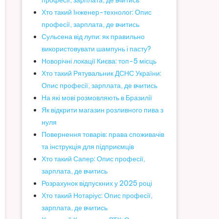
професії, зарплата, де вчитись
Хто такий Інженер-технолог: Опис
професії, зарплата, де вчитись
Сульсена від лупи: як правильно
використовувати шампунь і пасту?
Новорічні локації Києва: топ-5 місць
Хто такий Рятувальник ДСНС України:
Опис професії, зарплата, де вчитись
На які мові розмовляють в Бразилії
Як відкрити магазин розливного пива з
нуля
Повернення товарів: права споживачів
та інструкція для підприємців
Хто такий Сапер: Опис професії,
зарплата, де вчитись
Розрахунок відпускних у 2025 році
Хто такий Нотаріус: Опис професії,
зарплата, де вчитись