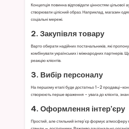
Концепція повинна відповідати цінностям цільової ау
створювати цілісний образ. Наприклад, магазин одя
соціальні мережі.
2. Закупівля товару
Варто обирати надійних постачальників, які пропон
комбінувати українських і міжнародних партнерів. Що
реакцію клієнтів.
3. Вибір персоналу
На першому етапі буде достатньо 1–2 продавці-конс
створюють перше враження – увага до клієнта, знання
4. Оформлення інтер’єру
Простий, але стильний інтер’єр формує атмосферу 
стенди — доступними. Важливо раціонально організ