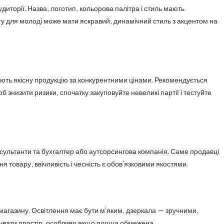
диторії. Назва, логотип, кольорова палітра і стиль мають
гу для молоді може мати яскравий, динамічний стиль з акцентом на
ують якісну продукцію за конкурентними цінами. Рекомендується
б знизити ризики, спочатку закуповуйте невеликі партії і тестуйте
ультанти та бухгалтер або аутсорсингова компанія. Саме продавці
 товару, ввічливість і чесність є обов’язковими якостями.
магазину. Освітлення має бути м’яким, дзеркала — зручними,
увати простір, особливо якщо площа обмежена.