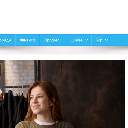
оради
Фінанси
Професії
Цікаве
Укр