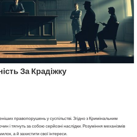
ість За Крадіжку
іших правопорушень у суспільстві. Згідно з Кримінальним
лочин і тягнуть за собою серйозні наслідки. Розуміння механізмів
лок, а й захистити свої інтереси.