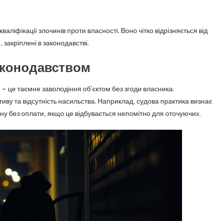
іфікації злочинів проти власності. Воно чітко відрізняється від
закріплені в законодавстві.
аконодавством
– це таємне заволодіння об’єктом без згоди власника.
иву та відсутність насильства. Наприклад, судова практика визнає
у без оплати, якщо це відбувається непомітно для оточуючих.