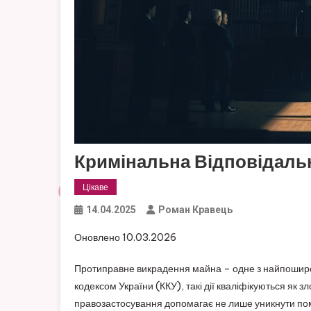
Кримінальна Відповідальн
Цікаве
14.04.2025
Роман Кравець
Оновлено 10.03.2026
Протиправне викрадення майна – одне з найпоширен
кодексом України (ККУ), такі дії кваліфікуються як з
правозастосування допомагає не лише уникнути поми