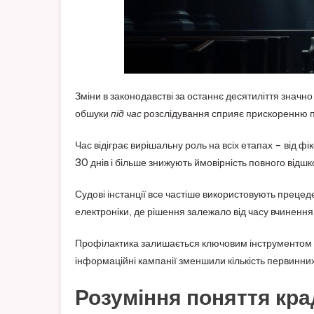
Зміни в законодавстві за останнє десятиліття знач
обшуки
під час
розслідування сприяє прискоренню п
Час відіграє вирішальну роль на всіх етапах – від ф
30 днів і більше знижують ймовірність повного відш
Судові інстанції все частіше використовують преце
електроніки, де рішення залежало від часу вчинення д
Профілактика залишається ключовим інструментом з
інформаційні кампанії зменшили кількість первинни
Розуміння поняття кра