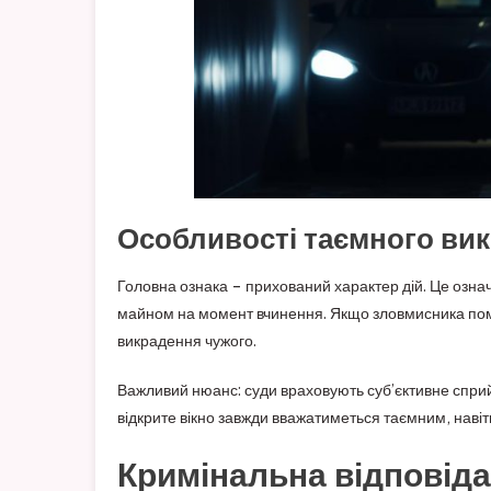
Особливості таємного ви
Головна ознака – прихований характер дій. Це озна
майном на момент вчинення. Якщо зловмисника поміт
викрадення чужого.
Важливий нюанс: суди враховують суб’єктивне сприйн
відкрите вікно завжди вважатиметься таємним, навіть 
Кримінальна відповіда