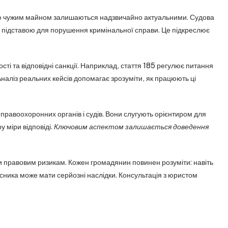
ню чужим майном залишаються надзвичайно актуальними. Судова
ти підставою для порушення кримінальної справи. Це підкреслює
ості та відповідні санкції. Наприклад, стаття 185 регулює питання
Аналіз реальних кейсів допомагає зрозуміти, як працюють ці
равоохоронних органів і судів. Вони слугують орієнтиром для
у міри відповіді.
Ключовим аспектом залишається доведення
ти правовим ризикам. Кожен громадянин повинен розуміти: навіть
ника може мати серйозні наслідки. Консультація з юристом