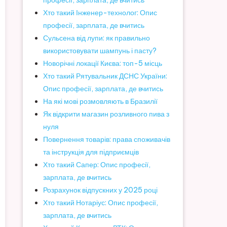
професії, зарплата, де вчитись
Хто такий Інженер-технолог: Опис
професії, зарплата, де вчитись
Сульсена від лупи: як правильно
використовувати шампунь і пасту?
Новорічні локації Києва: топ-5 місць
Хто такий Рятувальник ДСНС України:
Опис професії, зарплата, де вчитись
На які мові розмовляють в Бразилії
Як відкрити магазин розливного пива з
нуля
Повернення товарів: права споживачів
та інструкція для підприємців
Хто такий Сапер: Опис професії,
зарплата, де вчитись
Розрахунок відпускних у 2025 році
Хто такий Нотаріус: Опис професії,
зарплата, де вчитись