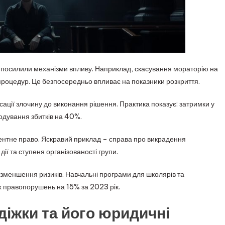
но посилили механізми впливу. Наприклад, скасування мораторію на
роцедур. Це безпосередньо впливає на показники розкриття.
іксації злочину до виконання рішення. Практика показує: затримки у
кодування збитків на 40%.
дентне право. Яскравий приклад – справа про викрадення
ії та ступеня організованості групи.
меншення ризиків. Навчальні програми для школярів та
х правопорушень на 15% за 2023 рік.
діжки та його юридичні