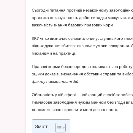
Сьогодні питання протидії незаконному заволодін
практика показує: навіть дрібні випадки можуть ста
важливість знання базових правових норм.
ККУ чітко визначає ознаки злочину, ступінь його тяжк
відшкодування збитків і визначає умови покарання. 
механізми на практиці.
Правові норми безпосередньо впливають на роботу п
оцінки доказів, визначення обставин справи та вибор
факту навмисності дій
.
Обізнаність у цій сфері – найкращий спосіб запобіг
тимчасове заволодіння чужим майном без згоди влас
допоможе чітко окреслити межі дозволеного.
Зміст