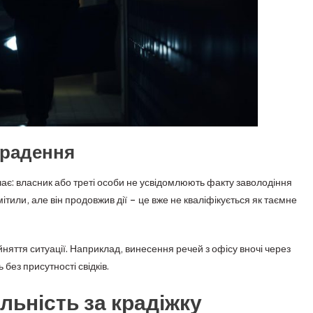
крадення
чає: власник або треті особи не усвідомлюють факту заволодіння
или, але він продовжив дії – це вже не кваліфікується як таємне
яття ситуації. Наприклад, винесення речей з офісу вночі через
без присутності свідків.
льність за крадіжку