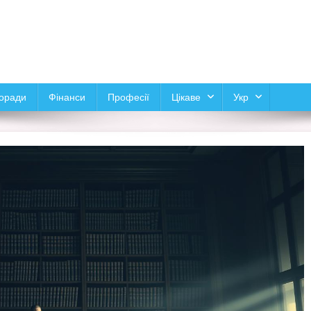
оради
Фінанси
Професії
Цікаве
Укр