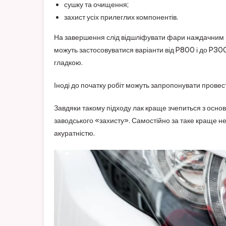
сушку та очищення;
захист усіх прилеглих компонентів.
На завершення слід відшліфувати фари наждачним п
можуть застосовуватися варіанти від P800 і до P30
гладкою.
Іноді до початку робіт можуть запропонувати провес
Завдяки такому підходу лак краще зчепиться з осн
заводського «захисту». Самостійно за таке краще 
акуратністю.