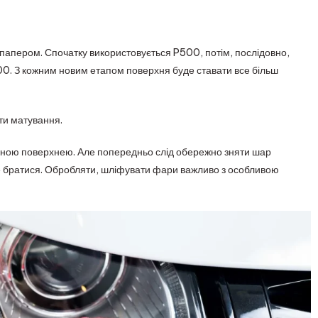
апером. Спочатку використовується P500, потім, послідовно,
00. З кожним новим етапом поверхня буде ставати все більш
ти матування.
овною поверхнею. Але попередньо слід обережно зняти шар
не братися. Обробляти, шліфувати фари важливо з особливою