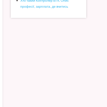
Хто такий Контролер ВТК: Опис
професії, зарплата, де вчитись