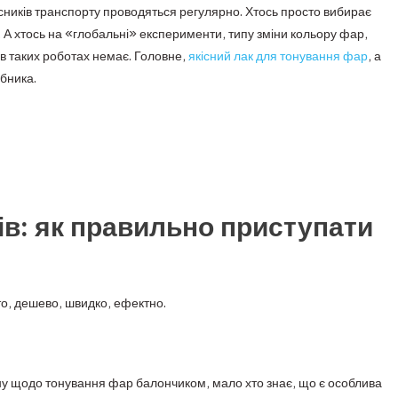
сників транспорту проводяться регулярно. Хтось просто вибирає
 А хтось на «глобальні» експерименти, типу зміни кольору фар,
 в таких роботах немає. Головне,
якісний лак для тонування фар
, а
бника.
в: як правильно приступати
о, дешево, швидко, ефектно.
ну щодо тонування фар балончиком, мало хто знає, що є особлива