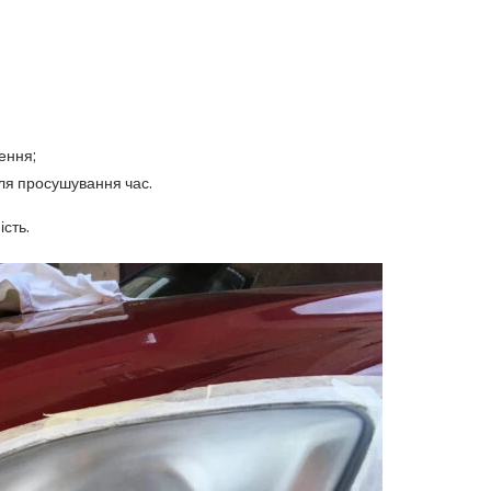
ення;
ля просушування час.
ість.