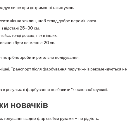
радує лише при дотриманні таких умов:
усити кілька хвилин, щоб склад добре перемішався.
з відстані 25-30 см.
ійсь точці довше, ніж в інших.
овинен бути не менше 20 хв.
 потрібно зробити ретельне полірування.
внішні. Транспорт після фарбування пару тижнів рекомендується не
 в результаті фарбування позбавити їх основної функції.
ки новачків
 тонування задніх фар своїми руками – не рідкість.