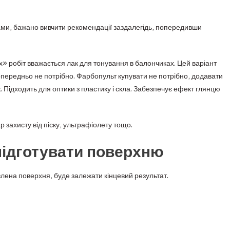
ами, бажано вивчити рекомендації заздалегідь, попередивши
» робіт вважається лак для тонування в балончиках. Цей варіант
опередньо не потрібно. Фарбопульт купувати не потрібно, додавати
. Підходить для оптики з пластику і скла. Забезпечує ефект глянцю
захисту від піску, ультрафіолету тощо.
підготувати поверхню
влена поверхня, буде залежати кінцевий результат.