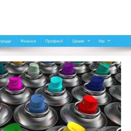
оради
Фінанси
Професії
Цікаве
Укр