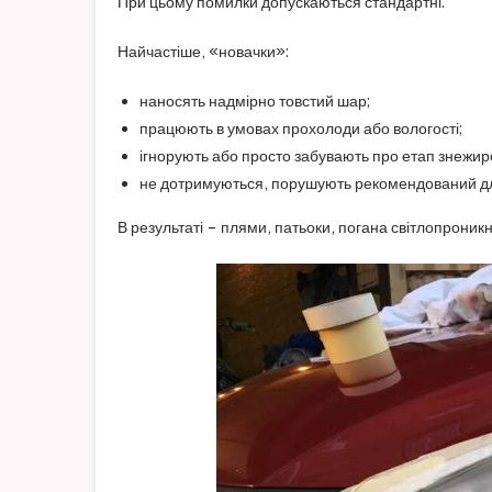
При цьому помилки допускаються стандартні.
Найчастіше, «новачки»:
наносять надмірно товстий шар;
працюють в умовах прохолоди або вологості;
ігнорують або просто забувають про етап знежир
не дотримуються, порушують рекомендований д
В результаті – плями, патьоки, погана світлопроникн