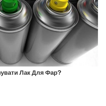
увати Лак Для Фар?