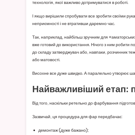
технологія, якої важливо дотримуватися в роботі.
І якщо вирішили спробувати все зробити своїми рук
неприємності і не втративши даремно час.
Так, наприклад, найбільш зручним для «аматорських
вже готовий до використання. Нічого з ним робити п
до складу затверджувач або, навпаки, розчинник теж
або матовості.
Висохне все дуже швидко. А паралельно утворює шар 
Найважливіший етап: 
Від того, наскільки ретельно до фарбування підгото
Зазвичай, ця процедура для фар передбачає:
демонтаж (дуже бажано);