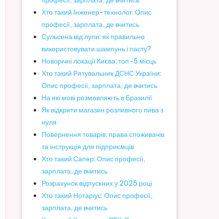
професії, зарплата, де вчитись
Хто такий Інженер-технолог: Опис
професії, зарплата, де вчитись
Сульсена від лупи: як правильно
використовувати шампунь і пасту?
Новорічні локації Києва: топ-5 місць
Хто такий Рятувальник ДСНС України:
Опис професії, зарплата, де вчитись
На які мові розмовляють в Бразилії
Як відкрити магазин розливного пива з
нуля
Повернення товарів: права споживачів
та інструкція для підприємців
Хто такий Сапер: Опис професії,
зарплата, де вчитись
Розрахунок відпускних у 2025 році
Хто такий Нотаріус: Опис професії,
зарплата, де вчитись