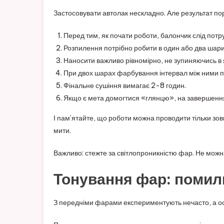
Застосовувати автолак нескладно. Але результат по
Перед тим, як почати роботи, балончик слід потр
Розпилення потрібно робити в один або два шари 
Наносити важливо рівномірно, не зупиняючись в як
При двох шарах фарбування інтервал між ними п
Фінальне сушіння вимагає 2-8 годин.
Якщо є мета домогтися «глянцю», на завершення
І пам’ятайте, що роботи можна проводити тільки зо
мити.
Важливо: стежте за світлопроникністю фар. Не можна
Тонування фар: помил
З передніми фарами експериментують нечасто, а ось