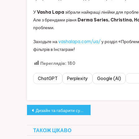
У
Vasha Lapa
зібрали найкращі лінійки для проблем
Але з брендами рівня
Derma Series, Christina, H
проблеми.
Заходьте на
vashalapa.com/ua/
у розділ «Проблемн
фільтрів в Інстаграм!
Переглядів:
180
ChatGPT
Perplexity
Google (AI)
Ско
Навігація
Дизайн та габарити сучасних проточників TESY
записів
ТАКОЖ ЦІКАВО