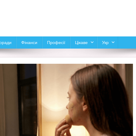
оради
Фінанси
Професії
Цікаве
Укр