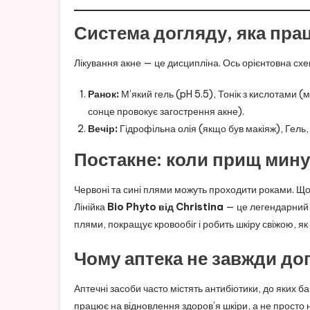
Система догляду, яка пра
Лікування акне — це дисципліна. Ось орієнтовна схе
Ранок:
М’який гель (pH 5.5), Тонік з кислотами (м
сонце провокує загострення акне).
Вечір:
Гідрофільна олія (якщо був макіяж), Гель,
Постакне: коли прищ мину
Червоні та сині плями можуть проходити роками. Щоб
Лінійка
Bio Phyto від Christina
— це легендарний «
плями, покращує кровообіг і робить шкіру свіжою, як
Чому аптека не завжди до
Аптечні засоби часто містять антибіотики, до яких 
працює на відновлення здоров’я шкіри, а не просто н