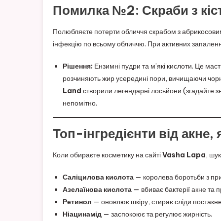
Помилка №2: Скраби з кіс
Полюбляєте потерти обличчя скрабом з абрикосовим
інфекцію по всьому обличчю. При активних запален
Рішення:
Ензимні пудри та м’які кислоти. Це мас
розчиняють жир усередині пори, вичищаючи чорні
Land
створили легендарні лосьйони (згадайте 
непомітно.
Топ-інгредієнти від акне, 
Коли обираєте косметику на сайті
Vasha Lapa
, шу
Саліцилова кислота
— королева боротьби з пр
Азелаїнова кислота
— вбиває бактерії акне та 
Ретинол
— оновлює шкіру, стирає сліди постакне
Ніацинамід
— заспокоює та регулює жирність.