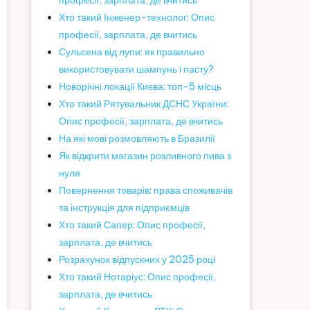
професії, зарплата, де вчитись
Хто такий Інженер-технолог: Опис
професії, зарплата, де вчитись
Сульсена від лупи: як правильно
використовувати шампунь і пасту?
Новорічні локації Києва: топ-5 місць
Хто такий Рятувальник ДСНС України:
Опис професії, зарплата, де вчитись
На які мові розмовляють в Бразилії
Як відкрити магазин розливного пива з
нуля
Повернення товарів: права споживачів
та інструкція для підприємців
Хто такий Сапер: Опис професії,
зарплата, де вчитись
Розрахунок відпускних у 2025 році
Хто такий Нотаріус: Опис професії,
зарплата, де вчитись