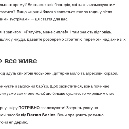
льного крему? Ви знаєте всіх блогерів, які вчать «замазувати»
збуватися? Якщо жирний блиск з’являється вже за годину після
ими зустрічами — ця стаття для вас.
із запитом: «Рятуйте, мене сипле!». І там знають відповідь.
шлях у нікуди. Давайте розберемо стратегію перемоги над акне з їх
 все живе
ід йдуть спиртові лосьйони, дігтярне мило та агресивні скраби.
уйнуєте її захисний бар’єр. Щоб захиститися, вона починає
римуємо замкнене коло: що більше сушите, то жирнішим стає
ирну шкіру
ПОТРІБНО
зволожувати! Зверніть увагу на
ючі засоби від
Derma Series
. Вони працюють розумно:
ючи епідерміс.