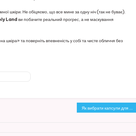
ної шкіри. Не обіцяємо, що все мине за одну ніч (так не буває).
oly Land
ви побачите реальний прогрес, а не маскування
а шкіра» та поверніть впевненість у собі та чисте обличчя без
піювати запит
Як вибрати капсули для кавомашини: сумісність і нюанси