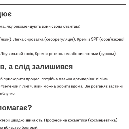
цює
ма, яку рекомендують вони своїм клієнтам:
’який), Легка сироватка (себорегуляція), Крем із SPF (обов’язково!
 Лікувальний тонік, Крем із ретинолом або кислотами (курсом).
в, а слід залишився
 прискорити процес, потрібна «важка артилерія»: пілінги.
зелений пілінг», який можна робити вдома. Він розганяє застійні
 яблучко.
помагає?
бактерії швидко звикають. Професійна косметика (космецевтика)
а вбивство бактерій.