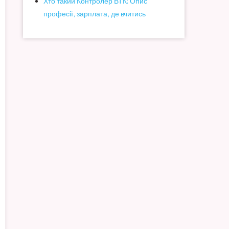
Хто такий Контролер ВТК: Опис
професії, зарплата, де вчитись