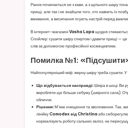
Ранок починається не з кави, а з щільного шару тона
прищі, але так і не знайшли того, хто навчить їх по
вмивання, а висипання псують настрій перед важлив
В інтернет-магазині
Vasha Lapa
щодня стикаються 
Спойлер: сушити шкіру спиртом і давити прищі — це 
слів за допомогою професійної космецевтики.
Помилка №1: «Підсушити»
Найпопулярніший міф: жирну шкіру треба сушити. У х
Що відбувається насправді:
Шкіра в шоці. Ви р
виробляти ще більше себуму (шкірного сала). От
обличчя.
Рішення:
М’яке очищення та зволоження. Так, ж
лінійку
Comodex від Christina
або себорегулю
нормалізують роботу сальних залоз, не пересушу