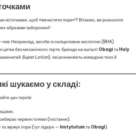
точками
и кісточками, щоб «вичистити пори»? Вітаємо, ви розносите
нях абразиви заборонені!
т-хев. Наприклад, засоби із саліциловою кислотою (BHA)
 цятки без механічного тертя. Бренди на кшталт
Obagi
та
Holy
знаменитий
Super Lotion
), які розчиняють комедони тихо й
які шукаємо у складі:
кайте цих героїв:
ищами.
прибирає червоні плями (постакне).
 та звужує пори (тут лідери —
Instytutum
та
Obagi
).